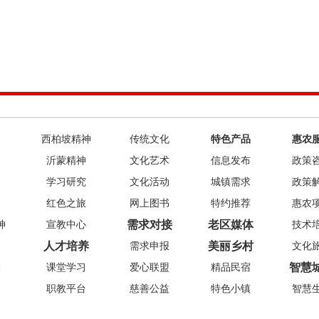
西柏坡精神
传统文化
特色产品
惠农
沂蒙精神
文化艺术
信息发布
政策
学习研究
文化活动
城镇需求
政策
红色之旅
网上图书
特约推荐
惠农
需求对接
老区媒体
神
宣教中心
技术
人才培养
美丽乡村
需求申报
文化
智慧
神
课堂学习
爱心联盟
精品民宿
职教平台
慈善公益
特色小镇
智慧