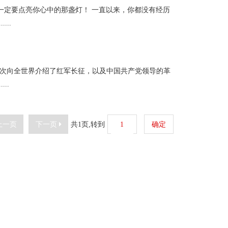
一定要点亮你心中的那盏灯！ 一直以来，你都没有经历
..
，首次向全世界介绍了红军长征，以及中国共产党领导的革
..
上一页
下一页
共1页,转到
确定