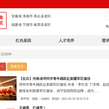
安徽省.淮南市.凤台县老区
命
福建省.宁德市.柘荣县老区
区
湖北省.荆州市.石首市老区
热
湖北省.恩施土家族苗族自治州.建始县老区
红色基因
人才培养
需
河南省.信阳市.平桥区老区
湖北省.襄阳市.襄州区老区
长征精神
广西壮族自治区.钦州市.灵山县老区
部
我要发文
【征兵】河南省邓州市青年踊跃赴新疆军区服役
邓州市青年踊跃赴新疆军区服役 作者：李红安 丁泽增、赵
极报名到新疆军区服役，戍守祖国西部边陲，成为......
· 和平区
· 浏览：144002
· 评论0
· 2021-03-16 19:13:11.0
天越黑、灯越亮！