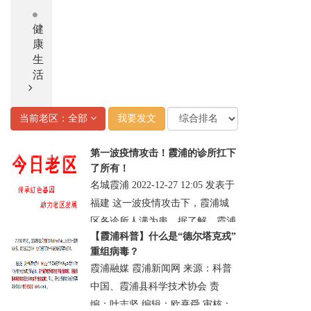
健
康
生
活
当前老区：全部
我要发文
第一波疫情攻击！霞浦的诊所扛下
了所有！
名城霞浦 2022-12-27 12:05 发表于
福建 这一波疫情攻击下，霞浦城
区各诊所人满为患。据了解，霞浦
【霞浦科普】什么是“德尔塔克戎”
有一家诊所一天接诊病人500多
重组病毒？
名。大家生的都是同一......
霞浦融媒 霞浦新闻网 来源：科普
· 霞浦县
· 浏览：69446
· 评论0
· 2022-12-
中国、霞浦县科学技术协会 责
27 20:01:00.0
编：叶志坚 编辑：欧熹舜 审核：