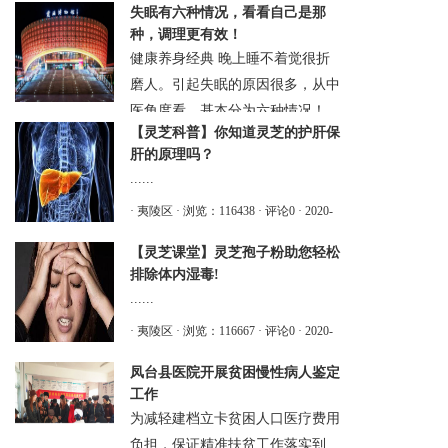
失眠有六种情况，看看自己是那
郑培銮 监制：卢 伟......
种，调理更有效！
· 霞浦县
· 浏览：82923
· 评论0
· 2022-03-
健康养身经典 晚上睡不着觉很折
17 19:00:08.0
磨人。引起失眠的原因很多，从中
医角度看，基本分为六种情况！
【灵芝科普】你知道灵芝的护肝保
一、老做噩梦，睡不踏实 这类人
肝的原理吗？
属于营气不足型。睡觉时整晚......
......
· 霞浦县
· 浏览：113212
· 评论0
· 2020-
· 夷陵区
· 浏览：116438
· 评论0
· 2020-
07-04 20:10:30.0
05-03 15:32:48.0
【灵芝课堂】灵芝孢子粉助您轻松
排除体内湿毒!
......
· 夷陵区
· 浏览：116667
· 评论0
· 2020-
05-03 15:31:35.0
凤台县医院开展贫困慢性病人鉴定
工作
为减轻建档立卡贫困人口医疗费用
负担，保证精准扶贫工作落实到