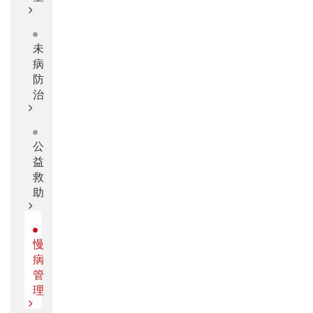
未
病
防
治
公
益
救
助
慢
病
管
理