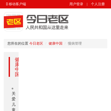
移动客户端
用户登录
|
个人注册
您所在的位置
今日老区
健康中国
慢病管理
健
康
中
国
关
爱
儿
童