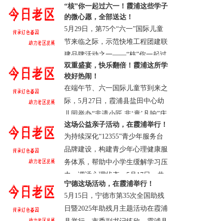
· 柘荣县
· 浏览：792
· 评论0
· 2025-09-28
“核”你一起过六一！霞浦这些学子
蛋、面条、牛奶等生活物资和慰问
17:14:15.0
的微心愿，全部送达！
金，用实际......
5月29日，第75个“六一”国际儿童
· 霞浦县
· 浏览：2236
· 评论0
· 2025-07-
节来临之际，示范快堆工程团建联
24 20:23:14.0
建品牌活动之一——“核”你一起过
双重盛宴，快乐翻倍！霞浦这所学
六一暨“核力筑梦”微心愿活动，在
校好热闹！
霞浦县北壁中心小学温暖举办。
在端午节、六一国际儿童节到来之
来......
际，5月27日，霞浦县盐田中心幼
· 霞浦县
· 浏览：26373
· 评论0
· 2025-05-
儿园举办“非遗小匠 非‘童’凡响”庆
30 21:48:07.0
这场公益亲子活动，在霞浦举行！
双节活动，将非遗文化与儿童节相
为持续深化“12355”青少年服务台
结合，通过非遗项目现场贩卖、体
品牌建设，构建青少年心理健康服
验......
务体系，帮助中小学生缓解学习压
· 霞浦县
· 浏览：26426
· 评论0
· 2025-05-
力、调适心理状态，5月17日，共
29 19:16:21.0
宁德这场活动，在霞浦举行！
青团霞浦县委联合霞浦县未成年人
5月15日，宁德市第35次全国助残
校......
日暨2025年助残月主题活动在霞浦
· 霞浦县
· 浏览：26949
· 评论0
· 2025-05-