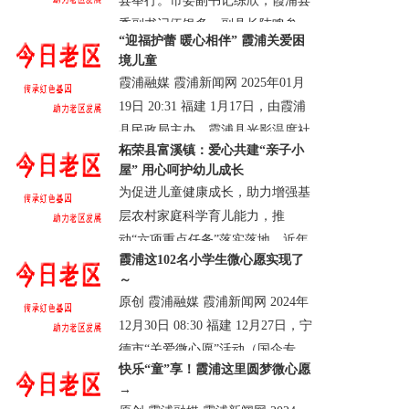
县举行。市委副书记练欣，霞浦县
18 20:14:45.0
委副书记伍银多、副县长陆鸣参
“迎福护蕾 暖心相伴” 霞浦关爱困
加。 活动现场举行了启动仪式......
境儿童
· 霞浦县
· 浏览：27031
· 评论0
· 2025-05-
霞浦融媒 霞浦新闻网 2025年01月
16 19:36:07.0
19日 20:31 福建 1月17日，由霞浦
县民政局主办、霞浦县光影温度社
柘荣县富溪镇：爱心共建“亲子小
会服务中心承办的霞浦县“福蕾行
屋” 用心呵护幼儿成长
动计划”“暖冬行动......
为促进儿童健康成长，助力增强基
· 霞浦县
· 浏览：33076
· 评论0
· 2025-01-
层农村家庭科学育儿能力，推
19 21:06:09.0
动“六项重点任务”落实落地，近年
霞浦这102名小学生微心愿实现了
来，富溪镇紧扣“两个强化”、坚
～
持“四个用心”，紧贴婴幼儿照护服
原创 霞浦融媒 霞浦新闻网 2024年
务需求，全......
12月30日 08:30 福建 12月27日，宁
· 柘荣县
· 浏览：33786
· 评论0
· 2024-12-
德市“关爱微心愿”活动（国企专
31 18:34:22.0
快乐“童”享！霞浦这里圆梦微心愿
场）在霞浦县大京小学举行，为该
→
校的102名小......