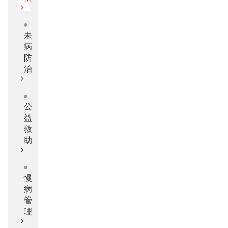
未
病
防
治
公
益
救
助
慢
病
管
理