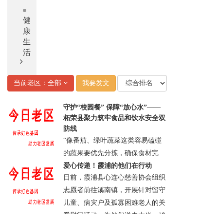
健
康
生
活
当前老区：全部
我要发文
守护“校园餐” 保障“放心水”——
柘荣县聚力筑牢食品和饮水安全双
防线
“像番茄、绿叶蔬菜这类容易磕碰
的蔬果要优先分拣，确保食材完
好。”每日清晨，在柘荣县第一中
爱心传递！霞浦的他们在行动
日前，霞浦县心连心慈善协会组织
学食堂，食材验收环节严谨有序，
志愿者前往溪南镇，开展针对留守
工作人员边分拣边介绍。后厨内，
儿童、病灾户及孤寡困难老人的关
色标管理的砧......
爱慰问活动，为他们送去大米、鸡