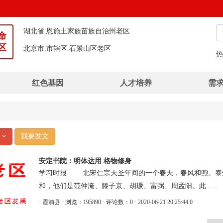
福建省.宁德市.霞浦县老区
湖北省.恩施土家族苗族自治州老区
命
北京市.市辖区.石景山区老区
区
安徽省.淮南市.凤台县老区
热
福建省.宁德市.柘荣县老区
红色基因
人才培养
需
湖北省.荆州市.石首市老区
湖北省.恩施土家族苗族自治州.建始县老区
河南省.信阳市.平桥区老区
部
我要发文
湖北省.襄阳市.襄州区老区
广西壮族自治区.钦州市.灵山县老区
安定书院：明体达用 格物修身
学习时报 北宋仁宗天圣年间的一个春天，春风和煦。泰州
和，他们是范仲淹、滕子京、胡瑗、富弼、周孟阳。此......
· 霞浦县
· 浏览：195890
· 评论数：0
· 2020-06-21 20:25:44.0