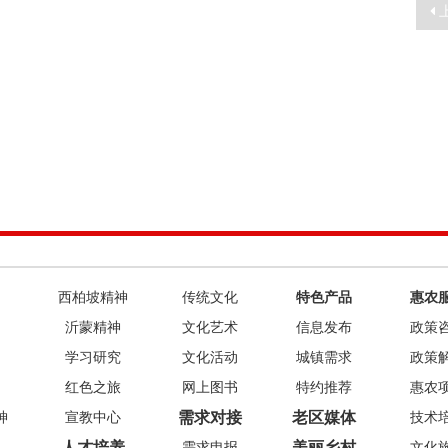
西柏坡精神
传统文化
特色产品
惠农
沂蒙精神
文化艺术
信息发布
政策
学习研究
文化活动
城镇需求
政策
红色之旅
网上图书
特约推荐
惠农
需求对接
老区媒体
神
宣教中心
技术
人才培养
美丽乡村
需求申报
文化