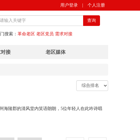
用户登录
|
个人注册
查询
门搜索：
革命老区
老区党员
需求对接
求对接
老区媒体
海陵郡的清风堂内笑语朗朗，5位年轻人在此吟诗唱