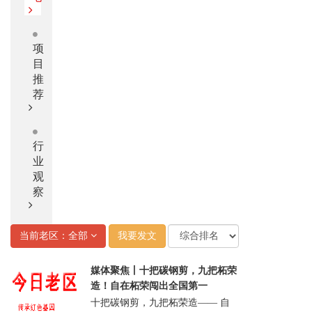
项
目
推
荐
行
业
观
察
当前老区：全部
我要发文
媒体聚焦丨十把碳钢剪，九把柘荣
造！自在柘荣闯出全国第一
十把碳钢剪，九把柘荣造—— 自