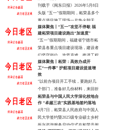
GST-HG141（奈瑞可韦），一系列
刊载于《闽东日报》2026年5月8日
科......
头版 “五一”假期期间，柘荣县多个
· 柘荣县
· 浏览：422
· 评论0
· 2026-05-14
重点项目施工现场一片热火朝天。
18:55:36.0
媒体聚焦丨“五一”攻坚不停歇 福
在柘荣县乍洋乡石山村，中铁五局
建柘荣项目建设跑出“加速度”
新建温福高铁福建段2标项目正
“五一”假期期间，福建省宁德市柘
加......
荣县各重点项目建设现场，建设者
· 柘荣县
· 浏览：436
· 评论0
· 2026-05-08
们坚守岗位、攻坚克难，推进工程
17:17:11.0
媒体聚焦丨柘荣：高效办成开
进度，保障项目建设不停工、企业
工“一件事” 护航项目建设提速增
生产不停步。 钢结构加工厂内......
效
· 柘荣县
· 浏览：470
· 评论0
· 2026-05-08
“以前办项目开工手续，要跑好几
11:37:11.0
个部门，准备好几份材料，来回折
腾耗时又费力。现在全程线上办
柘荣县与中国人民大学深化校地合
作 “卓越三农”实践基地签约落地
理，还有专人跟进、帮办，效率太
4月7日，柘荣县人民政府与中国人
高了！”日前，柘荣县阳春茶叶有
民大学签约暨2025级专业硕士乡村
限公司项目负......
振兴咨询服务启动仪式在柘荣县闽
· 柘荣县
· 浏览：283
· 评论0
· 2026-04-30