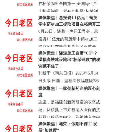
在柘荣闯出全国第一 全国每生产
十把碳钢剪，就有九把是“柘荣制
媒体聚焦丨总投资1.1亿元！荀茂
造”。这座新近提出以“自在柘
堂中药材加工提取项目在柘荣开工
荣”作为城市公共品牌的山区小
6月26日，随着一声开工号令，总
县，何以......
投资1.1亿元的荀茂堂中药材加工
· 柘荣县
· 浏览：240
· 评论0
· 2026-07-09
提取项目在柘荣县高新区正式开
18:03:32.0
媒体聚焦丨隧道施工自带“CT”？
工，为“闽东药城”建设再注新动
温福高铁建设跑出“柘荣速度”的秘
能。 福建省宁德市荀茂堂药业有
诀藏不住了！
限......
刊载于《闽东日报》2026年5月14
· 柘荣县
· 浏览：196
· 评论0
· 2026-07-09
日头版 日前，温福高铁福建段2标
17:22:19.0
项目部柘荣隧道出口及斜井已全面
媒体聚焦丨一家创新药企的匠心刻
度
完成进洞施工，较原定节点提前攻
这里，是福建创新药研发的攻坚战
坚，为主体工程赢得宝贵时
场。从获批上市并被纳入医保的抗
间。......
新冠口服药泰中定，到被纳入突破
· 柘荣县
· 浏览：454
· 评论0
· 2026-05-22
媒体聚焦丨柘荣：假期不停工 发
性治疗品种、挑战乙肝临床治愈的
17:02:39.0
展“加速度”