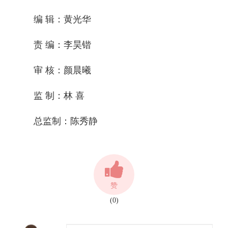
编 辑：黄光华
责 编：李昊锴
审 核：颜晨曦
监 制：林 喜
总监制：陈秀静
赞
(0)