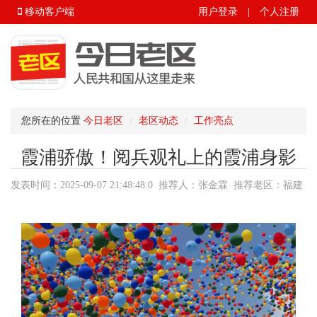
移动客户端
用户登录
|
个人注册
您所在的位置
今日老区
老区动态
工作亮点
霞浦骄傲！阅兵观礼上的霞浦身影
发表时间：2025-09-07 21:48:48.0 推荐人：张金霖 推荐老区：福建
省.宁德市.霞浦县 来源：今日老区