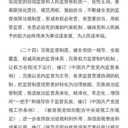
实现党的自我监督和人民监督有机统一、良性互动。要
着眼强化责任、规范用权、激励担当，不断健全党的监
督保障法规制度，形成有权必有责、有责要担当、用权
受监督、失责必追究的激励约束机制，确保党和人民赋
予的权力始终用来为事业谋发展、为人民谋幸福。
（二十四）完善监督制度。健全党统一领导、全面
覆盖、权威高效的监督体系，完善权力监督制约机制，
让权力在阳光下运行。修订《中国共产党党内监督条
例》，完善以党内监督为主导、各类监督贯通协调的机
制，把监督制度优势更好转化为治理效能。完善政治监
督制度，推进政治监督具体化、精准化、常态化，增强
对“一把手”和领导班子监督实效。修订《中国共产党巡
视工作条例》、《被巡视党组织配合中央巡视工作规
定》，进一步发挥政治巡视利剑作用，加强巡视整改和
成果运用。修订《领导干部自然资源资产离任审计规定