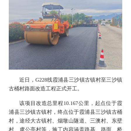
近日，G228线霞浦县三沙镇古镇村至三沙镇
古桶村路面改造工程正式开工。
该项目改造总里程10.167公里，起点位于霞
浦县三沙镇古镇村，终点位于霞浦县三沙镇古桶
村，途经大古镇村、烟墩山隧道、三澳村、东壁
村、虞公亭村等，施工内容涵盖路基、路面、桥