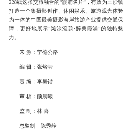
228线这张交旅融合的“霞浦名片”，有效为三沙镇
打造一个集摄影创作、休闲娱乐、旅游观光体验
为一体的中国最美摄影海岸旅游产业提供交通保
障，更好地展示“滩涂流韵·醉美霞浦”的独特魅
力。
来 源：宁德公路
编 辑：张烙莹
责 编：李昊锴
审 核：颜晨曦
监 制：林 喜
总监制：陈秀静