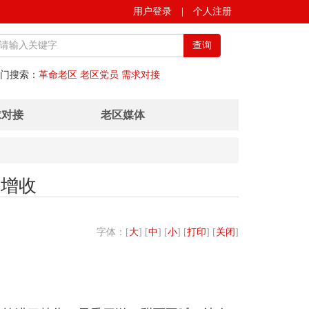
用户登录
|
个人注册
查询
门搜索：
革命老区
老区党员
需求对接
求对接
老区媒体
促增收
字体：[
大
] [
中
] [
小
] [
打印
] [
关闭
]