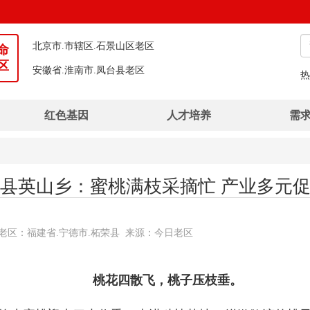
北京市.市辖区.石景山区老区
安徽省.淮南市.凤台县老区
命
区
福建省.宁德市.柘荣县老区
热
湖北省.荆州市.石首市老区
红色基因
人才培养
需
湖北省.恩施土家族苗族自治州.建始县老区
河南省.信阳市.平桥区老区
湖北省.襄阳市.襄州区老区
县英山乡：蜜桃满枝采摘忙 产业多元
广西壮族自治区.钦州市.灵山县老区
恩银 推荐老区：福建省.宁德市.柘荣县 来源：今日老区
桃花四散飞，桃子压枝垂。