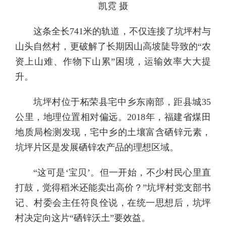
凯霓 摄
这条全长741米的轨道，不仅连接了坑坪村与
山头自然村，更破解了长期因山高坡陡导致的“农
资上山难、作物下山累”困境，运输效率大大提
升。
坑坪村位于柘荣县宅中乡东南部，距县城35
公里，地理位置相对偏远。2018年，福建省煤田
地质局检测发现，宅中乡的土壤富含硒锌元素，
坑坪片区是发展硒锌农产品的理想区域。
“这可是‘宝贝’。但一开始，不少村民心里直
打鼓，觉得稻米还能卖出高价？”坑坪村党支部书
记、村委会主任符良佺说，在统一思想后，坑坪
村决定向这片“硒锌沃土”要效益。