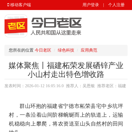
移动客户端
用户登录
|
个人注册
您所在的位置
今日老区
绿色科技
应用典范
媒体聚焦丨福建柘荣发展硒锌产业
小山村走出特色增收路
发表时间：2026-01-12 16:05:16.0 推荐人：吴恩银 推荐老区：福建
省.宁德市.柘荣县 来源：今日老区
群山环抱的福建省宁德市柘荣县宅中乡坑坪
村，一条沿着山间阶梯蜿蜒而上的轨道上，运输
机稳稳向上攀爬，将农资送至山头自然村的田间