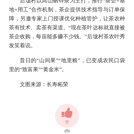
后垅村以高山硒锌茶为主打，推行“茶企+基
地+用工”合作机制，茶企提供技术指导与订单保
障，另邀专家上门授课优化种植管护，让茶农种
茶有技术、卖茶有渠道。“现在茶叶达标就直接被
茶企收购，每亩能多赚不少钱。”后垅村茶农叶秀
发笑着说。
昔日的“山间果”“地里粮”，已变成农民口袋
里的“致富果”“黄金米”。
文图来源：长寿柘荣
赞
(0)