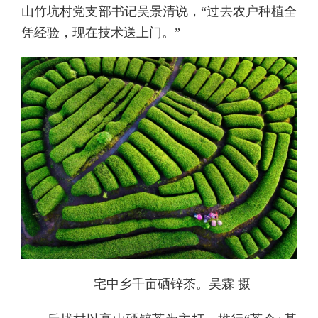
山竹坑村党支部书记吴景清说，“过去农户种植全
凭经验，现在技术送上门。”
宅中乡千亩硒锌茶。吴霖 摄