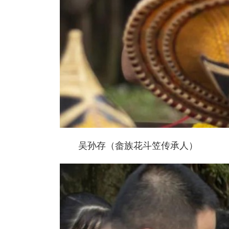
吴孙存（畲族花斗笠传承人）