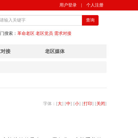
用户登录
|
个人注册
查询
门搜索：
革命老区
老区党员
需求对接
求对接
老区媒体
字体：[
大
] [
中
] [
小
] [
打印
] [
关闭
]