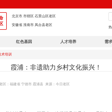
安徽省.淮南市.凤台县老区
福建省.宁德市.柘荣县老区
命
区
湖北省.荆州市.石首市老区
热
湖北省.恩施土家族苗族自治州.建始县老区
红色基因
人才培养
需
河南省.信阳市.平桥区老区
湖北省.襄阳市.襄州区老区
技术培训
广西壮族自治区.钦州市.灵山县老区
霞浦：非遗助力乡村文化振兴！
金霖 推荐老区：福建省.宁德市.霞浦县 来源：今日老区