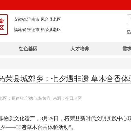
安徽省.淮南市.凤台县老区
福建省.宁德市.柘荣县老区
命
区
湖北省.荆州市.石首市老区
热
湖北省.恩施土家族苗族自治州.建始县老区
红色基因
人才培养
需
河南省.信阳市.平桥区老区
湖北省.襄阳市.襄州区老区
广西壮族自治区.钦州市.灵山县老区
柘荣县城郊乡：七夕遇非遗 草木合香体
恩银 推荐老区：福建省.宁德市.柘荣县 来源：今日老区
非物质文化遗产，8月29日，柘荣县新时代文明实践中心
夕——非遗草木合香体验活动”。