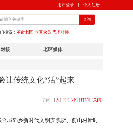
用户登录
|
个人注册
查询
门搜索：
革命老区
老区党员
需求对接
求对接
老区媒体
验让传统文化“活”起来
字体：[
大
] [
中
] [
小
] [
打印
] [
关闭
]
联合城郊乡新时代文明实践所、前山村新时