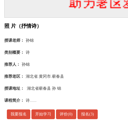
照 片（抒情诗）
授课老师：
孙锦
类别概要：
诗
推荐人：
孙锦
推荐老区：
湖北省.黄冈市.蕲春县
授课地址：
湖北省蕲春县 孙 锦
课程简介：
诗......
我要报名
开始学习
评价(0)
报名(3)