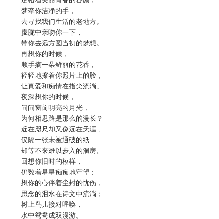
定格着美丽青春的容颜；
梦牵你洁净的手，
去寻找我们生活的老地方。
朦胧中亲吻你一下，
带你去远方圆当初的梦想。
再想你的时候，
顺手摘一朵鲜丽的花香，
轻轻地擦着你照片上的脸，
让真爱和痴情在指尖流淌。
夜深想你的时候，
问问窗前明亮的月光，
为何相思路是那么的漫长？
近在咫尺却又像远在天涯，
仅隔一张未被通破的纸
却等不来难以步入的洞房。
回想你旧时的模样，
仍数着星星痴痴地守望；
想你的心伴着尘封的忧伤，
思念的泪水在诗文中流淌；
树上鸟儿接对呼唤，
水中鸳鸯成双漫游。